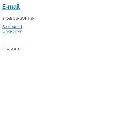
E-mail
info@GS-SOFT.sk
Facebook-f
Linkedin-in
ALLGEMEINE
GESCHÄFTSBEDINGUNGEN
|
DATENSCHUTZERKLÄRUNG
© 2026
GS-SOFT