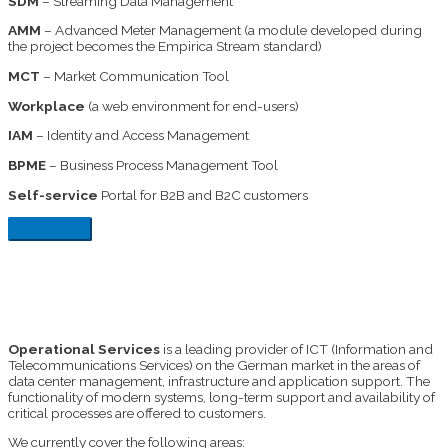
SDM
– Streaming Data Management
AMM
– Advanced Meter Management (a module developed during
the project becomes the Empirica Stream standard)
MCT
– Market Communication Tool
Workplace
(a web environment for end-users)
IAM
– Identity and Access Management
BPME
– Business Process Management Tool
Self-service
Portal for B2B and B2C customers
Operational Services
is a leading provider of ICT (Information and
Telecommunications Services) on the German market in the areas of
data center management, infrastructure and application support. The
functionality of modern systems, long-term support and availability of
critical processes are offered to customers.
We currently cover the following areas: