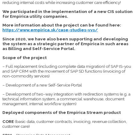
reducing internal costs while increasing customer care efficiency!
We participated in the implementation of a new CIS solution
for Empirica utility companies.
More information about the project can be found here:
https://www.empirica.sk/case-studies-vvs/
Since 2020, we have also been supporting and developing
the system as a strategic partner of Empirica in such areas
as Billing and Self-Service Portal.
Scope of the project
– Full replacement (including complete data migration) of SAP IS-you
and SAP CRM with the movement of SAP SD functions (invoicing of
non-commodity services)
– Development of a new Self-Service Portal
– Development of two-way integration with redirection systems (e.g. a
technical information system, a commercial warehouse, document
management, internal workflow system)
Deployed components of the Empirica Stream product
CORE
(basic data, customer contracts, invoicing, revenue collection,
customer care)