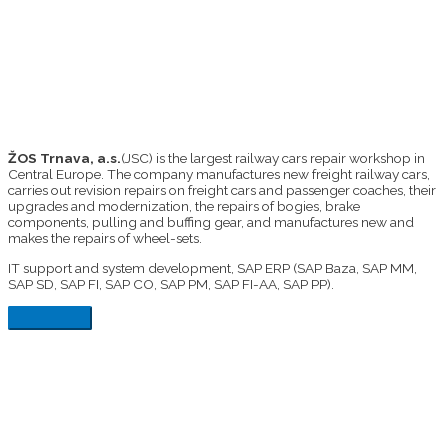
ŽOS Trnava, a.s.
(JSC) is the largest railway cars repair workshop in
Central Europe. The company manufactures new freight railway cars,
carries out revision repairs on freight cars and passenger coaches, their
upgrades and modernization, the repairs of bogies, brake
components, pulling and buffing gear, and manufactures new and
makes the repairs of wheel-sets.
IT support and system development, SAP ERP (SAP Baza, SAP MM,
SAP SD, SAP FI, SAP CO, SAP PM, SAP FI-AA, SAP PP).