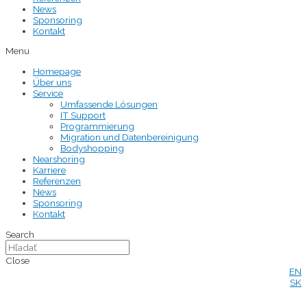
News
Sponsoring
Kontakt
Menu
Homepage
Über uns
Service
Umfassende Lösungen
IT Support
Programmierung
Migration und Datenbereinigung
Bodyshopping
Nearshoring
Karriere
Referenzen
News
Sponsoring
Kontakt
Search
Close
EN
SK