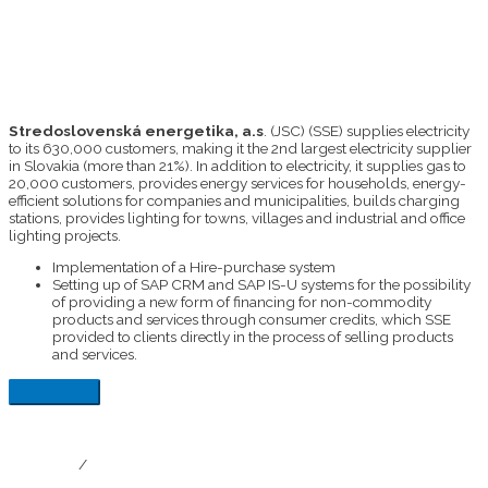
Stredoslovenská energetika, a.s
. (JSC) (SSE) supplies electricity
to its 630,000 customers, making it the 2nd largest electricity supplier
in Slovakia (more than 21%). In addition to electricity, it supplies gas to
20,000 customers, provides energy services for households, energy-
efficient solutions for companies and municipalities, builds charging
stations, provides lighting for towns, villages and industrial and office
lighting projects.
Implementation of a Hire-purchase system
Setting up of SAP CRM and SAP IS-U systems for the possibility
of providing a new form of financing for non-commodity
products and services through consumer credits, which SSE
provided to clients directly in the process of selling products
and services.
/