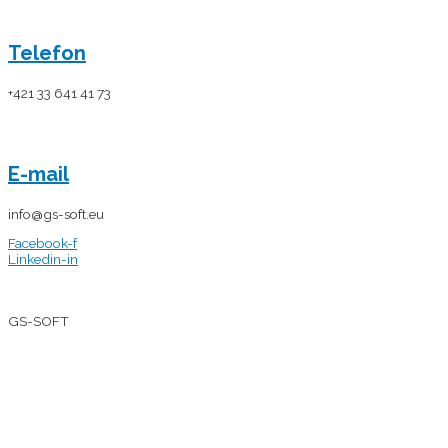
Telefon
+421 33 641 41 73
E-mail
info@gs-soft.eu
Facebook-f
Linkedin-in
ALLGEMEINE
GESCHÄFTSBEDINGUNGEN
|
DATENSCHUTZERKLÄRUNG
© 2026
GS-SOFT